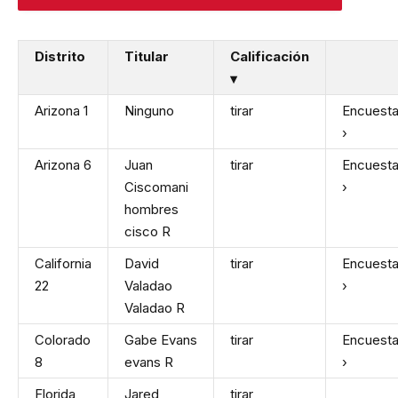
Distrito
Titular
Calificación
▾
Arizona 1
Ninguno
tirar
Encuest
›
Arizona 6
Juan
tirar
Encuest
Ciscomani
›
hombres
cisco
R
California
David
tirar
Encuest
22
Valadao
›
Valadao
R
Colorado
Gabe Evans
tirar
Encuest
8
evans
R
›
Florida
Jared
tirar