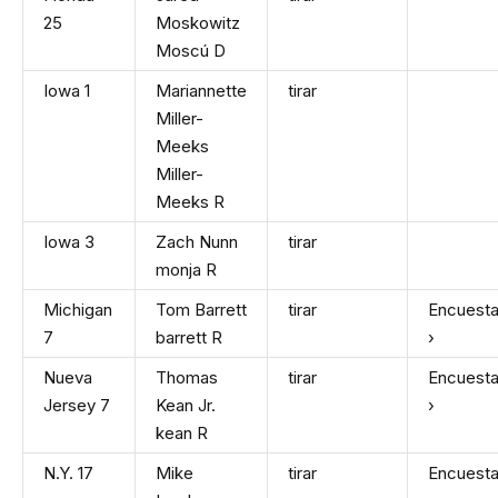
25
Moskowitz
Moscú
D
Iowa 1
Mariannette
tirar
Miller-
Meeks
Miller-
Meeks
R
Iowa 3
Zach Nunn
tirar
monja
R
Michigan
Tom Barrett
tirar
Encuest
7
barrett
R
›
Nueva
Thomas
tirar
Encuest
Jersey 7
Kean Jr.
›
kean
R
N.Y. 17
Mike
tirar
Encuest