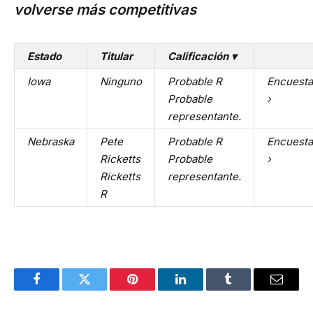
volverse más competitivas
Estado
Titular
Calificación ▾
Iowa
Ninguno
Probable R
Encuesta
Probable
›
representante.
Nebraska
Pete
Probable R
Encuesta
Ricketts
Probable
›
Ricketts
representante.
R
Facebook
Twitter
Pinterest
LinkedIn
Tumblr
Email