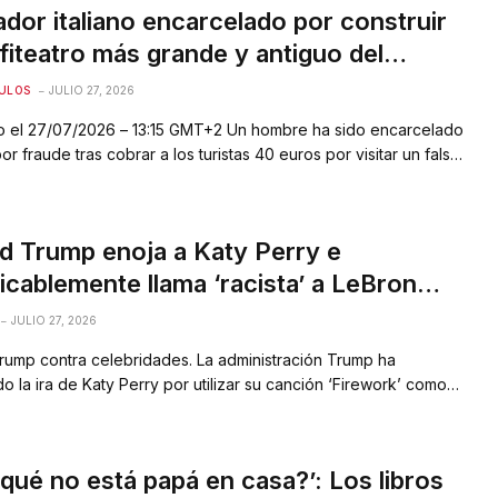
ador italiano encarcelado por construir
nfiteatro más grande y antiguo del
” hace 20 años
ULOS
JULIO 27, 2026
o el 27/07/2026 – 13:15 GMT+2 Un hombre ha sido encarcelado
 por fraude tras cobrar a los turistas 40 euros por visitar un falso
ro romano que él mismo construyó hace veinte años. ANUNCIO
Franco Malosso ‘von Rosenfranz’, de 69 años, afirmó haber
rto el lugar, conocido…
d Trump enoja a Katy Perry e
licablemente llama ‘racista’ a LeBron
s
JULIO 27, 2026
rump contra celebridades. La administración Trump ha
 la ira de Katy Perry por utilizar su canción ‘Firework’ como
 acompañamiento de un vídeo que presenta imágenes de
ilitares, mientras que Trump ha calificado inexplicablemente
ta” a la superestrella de la NBA LeBron James.
 qué no está papá en casa?’: Los libros