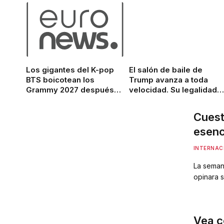
Los gigantes del K-pop
El salón de baile de
BTS boicotean los
Trump avanza a toda
Grammy 2027 después
velocidad. Su legalidad
de la introducción de un
aún está siendo
nuevo y controvertido
cuestionada.
Cuest
premio del pop asiático
esenc
euro?
INTERNAC
La seman
opinara s
rediseño
enfrenta 
represent
Vea c