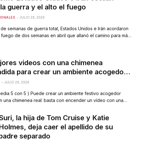
la guerra y el alto el fuego
IONALES
JULIO 29, 2026
de semanas de guerra total, Estados Unidos e Irán acordaron
l fuego de dos semanas en abril que allanó el camino para más
iones y mantuvo abierta la posibilidad de una paz
.Apenas unos días después, comenzaron de nuevo los
ientos por el control del Estrecho de…
jores videos con una chimenea
dida para crear un ambiente acogedor
ivo
JULIO 29, 2026
 media 5 con 5 ) Puede crear un ambiente festivo acogedor
sin una chimenea real: basta con encender un vídeo con una
a y leña crepitante. La selección incluye chimeneas clásicas sin
escenas navideñas con un árbol y regalos, lindos videos con
Suri, la hija de Tom Cruise y Katie
 y…
Holmes, deja caer el apellido de su
padre separado