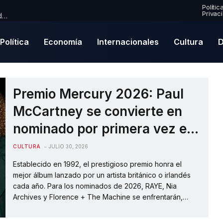
Polític
Privac
Premio Mercury 2026: Paul McCartney se convierte en nominado por primera vez en una emocionante lista de finalistas
Política
Economía
Internacionales
Cultura
D
Premio Mercury 2026: Paul
McCartney se convierte en
nominado por primera vez en
una emocionante lista de
CULTURA
JULIO 30, 2026
finalistas
Establecido en 1992, el prestigioso premio honra el
mejor álbum lanzado por un artista británico o irlandés
cada año. Para los nominados de 2026, RAYE, Nia
Archives y Florence + The Machine se enfrentarán,
mientras que la leyenda de la música Paul McCartney
obtiene su primera nominación a la tierna edad de 84