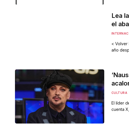
homenaje 
querido”
Lea l
el ab
INTERNAC
< Volve
año desp
hizo just
descubrim
Desafort
‘Naus
acalo
pro-I
CULTURA
El líder 
cuenta X
genocidi
ONU y Amn