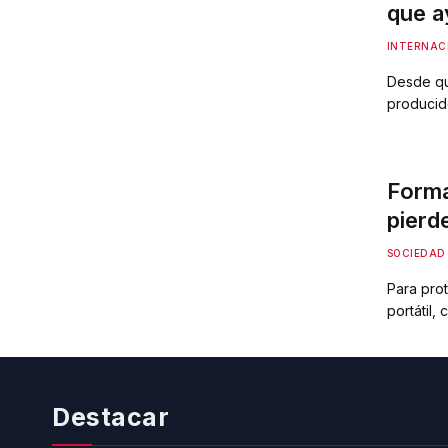
que a
la gue
INTERNAC
Desde qu
producido
guerra. ¡
tiemblan.
seres que
Forma
pierde
SOCIEDAD
Para prot
portátil,
respaldo
equivocad
almacene
cifrado.…
Destacar