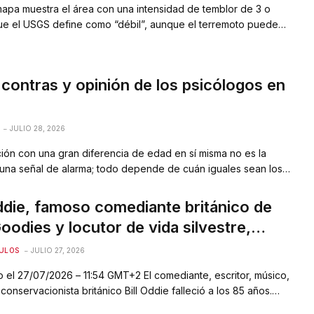
mapa muestra el área con una intensidad de temblor de 3 o
ue el USGS define como “débil”, aunque el terremoto puede
fuera de las áreas mostradas. Todos los horarios en el mapa
ora de Japón. Los New York Times Un fuerte terremoto de…
 contras y opinión de los psicólogos en
JULIO 28, 2026
ión con una gran diferencia de edad en sí misma no es la
 una señal de alarma; todo depende de cuán iguales sean los
ibres de elegir y coincidir en objetivos. Si una persona controla
, la presiona con la experiencia o la obliga…
Oddie, famoso comediante británico de
oodies y locutor de vida silvestre,
 a los 85 años
ULOS
JULIO 27, 2026
 el 27/07/2026 – 11:54 GMT+2 El comediante, escritor, músico,
 conservacionista británico Bill Oddie falleció a los 85 años.
ANUNCIO El agente de Oddie, David Foster, ha rendido