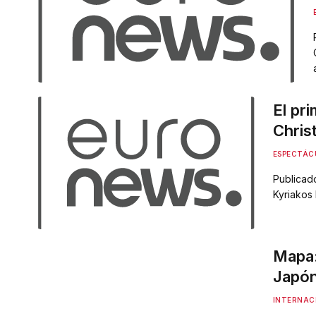
El pri
Christ
‘Odis
ESPECTÁC
Publicado
Kyriakos 
director 
internaci
ANUNCIO 
Mapa:
líder gri
Japó
INTERNAC