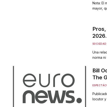
Nota: El 
mayor, q
sentirse 
son la h
Pros,
2026.
SOCIEDAD
Una relac
norma ni
socios, l
a la otra
Bill 
The G
muere
ESPECTÁC
Publicado
locutor y
ANUNCIO 