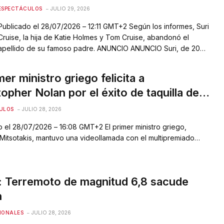
ESPECTÁCULOS
JULIO 29, 2026
Publicado el 28/07/2026 – 12:11 GMT+2 Según los informes, Suri
Cruise, la hija de Katie Holmes y Tom Cruise, abandonó el
apellido de su famoso padre. ANUNCIO ANUNCIO Suri, de 20
años, se encuentra actualmente en su tercer año en la
Universidad Carnegie Mellon en Pittsburgh, Pensilvania.
mer ministro griego felicita a
Anteriormente se graduó…
opher Nolan por el éxito de taquilla de
ea’
ULOS
JULIO 28, 2026
 el 28/07/2026 – 16:08 GMT+2 El primer ministro griego,
Mitsotakis, mantuvo una videollamada con el multipremiado
británico Christopher Nolan, motivado por el gran éxito
onal de la adaptación cinematográfica de “La Odisea”.
ANUNCIO Según un comunicado de la oficina de prensa del
 Terremoto de magnitud 6,8 ​​sacude
ego, Mitsotakis felicitó…
n
IONALES
JULIO 28, 2026