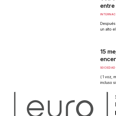
entre 
INTERNAC
Después 
un alto e
negociac
duradera
enfrentam
15 me
encen
y fest
SOCIEDAD
( 1 voz,
incluso 
llama viv
música, 
animales