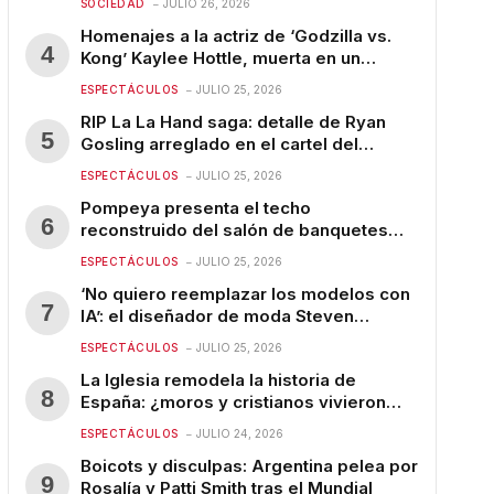
SOCIEDAD
JULIO 26, 2026
Homenajes a la actriz de ‘Godzilla vs.
Kong’ Kaylee Hottle, muerta en un
accidente automovilístico a los 18 años
ESPECTÁCULOS
JULIO 25, 2026
RIP La La Hand saga: detalle de Ryan
Gosling arreglado en el cartel del
décimo aniversario de ‘La La Land’
ESPECTÁCULOS
JULIO 25, 2026
Pompeya presenta el techo
reconstruido del salón de banquetes
con frescos, mientras continúa la
ESPECTÁCULOS
JULIO 25, 2026
restauración
‘No quiero reemplazar los modelos con
IA’: el diseñador de moda Steven
Passaro planea renovar la industria
ESPECTÁCULOS
JULIO 25, 2026
La Iglesia remodela la historia de
España: ¿moros y cristianos vivieron
alguna vez en paz?
ESPECTÁCULOS
JULIO 24, 2026
Boicots y disculpas: Argentina pelea por
Rosalía y Patti Smith tras el Mundial