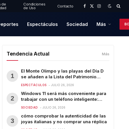
a de
Condiciones
Contacto
idad
de Uso
Facebook
X
Instagram
(Twitter)
eportes
Espectáculos
Sociedad
Más
BO
Tendencia Actual
Más
El Monte Olimpo y las playas del Día D
se añaden a la Lista del Patrimonio
Mundial de la UNESCO
ESPECTÁCULOS
JULIO 26, 2026
Windows 11 será más conveniente para
trabajar con un teléfono inteligente:
nuevas funciones de Microsoft
SOCIEDAD
JULIO 26, 2026
cómo comprobar la autenticidad de las
joyas italianas y no comprar una réplica