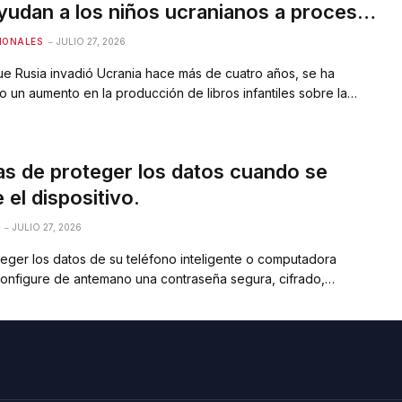
yudan a los niños ucranianos a procesar
rra
IONALES
JULIO 27, 2026
e Rusia invadió Ucrania hace más de cuatro años, se ha
 un aumento en la producción de libros infantiles sobre la
El puente estalló en pedazos!Las paredes y las ventanas
 Los libros cubren todo tipo de temas, incluida la pérdida de
ridos y el terror…
s de proteger los datos cuando se
 el dispositivo.
JULIO 27, 2026
eger los datos de su teléfono inteligente o computadora
 configure de antemano una contraseña segura, cifrado,
 y bloqueo remoto. Si su dispositivo puede caer en las manos
as, desactive la biometría, elimine archivos confidenciales y
 información importante en una nube segura o en un medio