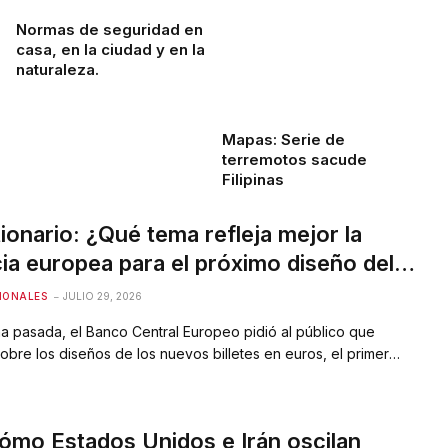
años.
Normas de seguridad en
casa, en la ciudad y en la
naturaleza.
Mapas: Serie de
terremotos sacude
Filipinas
ionario: ¿Qué tema refleja mejor la
ia europea para el próximo diseño del
IONALES
JULIO 29, 2026
a pasada, el Banco Central Europeo pidió al público que
obre los diseños de los nuevos billetes en euros, el primer
 de la moneda desde su lanzamiento en 2002. La competencia
a ríos y aves contra figuras culturales en una batalla por
ar el espíritu del…
ómo Estados Unidos e Irán oscilan