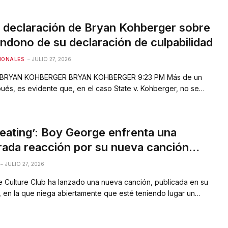
a la “inteligencia y el ingenio” del “observador de aves más
 de Gran Bretaña. Dijo en un…
a declaración de Bryan Kohberger sobre
andono de su declaración de culpabilidad
IONALES
JULIO 27, 2026
r BRYAN KOHBERGER BRYAN KOHBERGER 9:23 PM Más de un
ués, es evidente que, en el caso State v. Kohberger, no se
icia; Las preguntas sin respuesta parecen multiplicarse con cada
iento que se revela, y el público exige la verdad.
unadamente, la verdad nunca se derivará…
eating’: Boy George enfrenta una
rada reacción por su nueva canción
srael
JULIO 27, 2026
de Culture Club ha lanzado una nueva canción, publicada en su
, en la que niega abiertamente que esté teniendo lugar un
o en Gaza. El mensaje de apoyo contradice los informes de la
istía Internacional, y la reacción en línea a la pista ha…