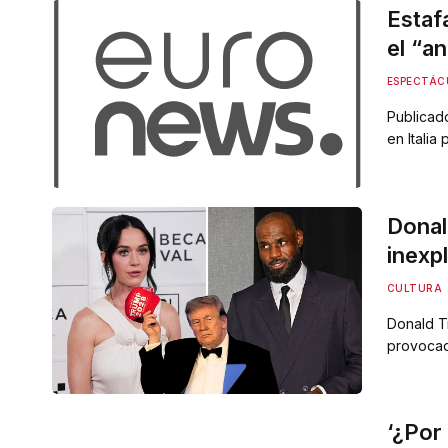
Estaf
el “a
mundo
ESPECTÁC
Publicad
en Italia
anfiteat
ANUNCIO 
descubie
Donal
inexp
Jame
CULTURA
Donald T
provocado
pista de
ataques m
de “racis
‘¿Por