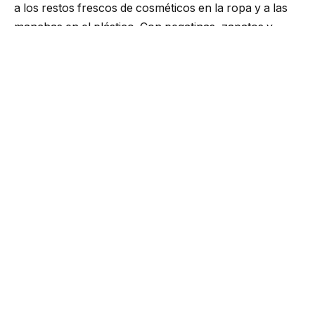
a los restos frescos de cosméticos en la ropa y a las
manchas en el plástico. Con pegatinas, zapatos y
artículos sanitarios cromados, el resultado también
está ahí, pero no es el ideal: la herramienta facilita la
limpieza en lugar de sustituir por completo los
compuestos domésticos especiales. Vale la pena tener
a mano agua micelar para una rápida contaminación
local, pero no siempre es rentable y conveniente para
una limpieza exhaustiva.
Probé 6 trucos populares con agua micelar: lo que
resultó útil en la práctica
Compruebo si el agua micelar puede borrar
rotuladores permanentes, refrescar zapatos, eliminar
restos de cosméticos, limpiar pegatinas, limpiar
plástico y restaurar sanitarios cromados.