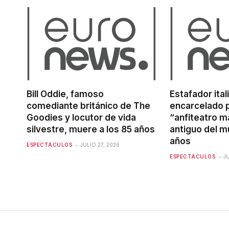
Bill Oddie, famoso
Estafador ital
comediante británico de The
encarcelado p
Goodies y locutor de vida
“anfiteatro m
silvestre, muere a los 85 años
antiguo del 
años
ESPECTÁCULOS
JULIO 27, 2026
ESPECTÁCULOS
J