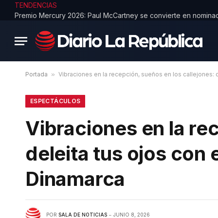
TENDENCIAS
Portada
»
Vibraciones en la recepción, sueños en los callejones:
ESPECTÁCULOS
Vibraciones en la re
deleita tus ojos con
Dinamarca
POR
SALA DE NOTICIAS
JUNIO 8, 2026