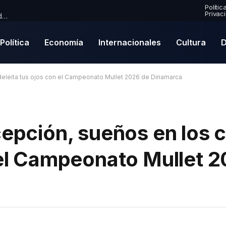
Polític
Privac
Premio Mercury 2026: Paul McCartney se convierte en nominado por primera vez en una emocionante lista de finalistas
Política
Economía
Internacionales
Cultura
D
 deleita tus ojos con el Campeonato Mullet 2026 de Dinamarca
cepción, sueños en los c
 el Campeonato Mullet 