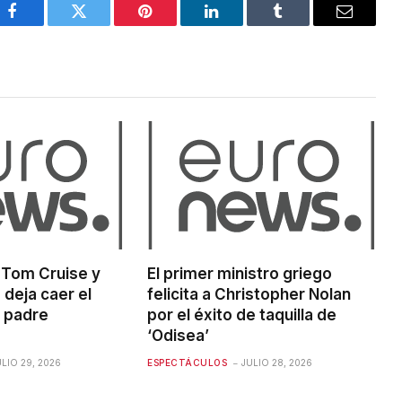
Facebook
Twitter
Pinterest
LinkedIn
Tumblr
Email
de Tom Cruise y
El primer ministro griego
 deja caer el
felicita a Christopher Nolan
u padre
por el éxito de taquilla de
‘Odisea’
ULIO 29, 2026
ESPECTÁCULOS
JULIO 28, 2026