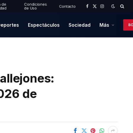
a de
Condiciones
Contacto
idad
de Uso
Facebook
X
Instagram
(Twitter)
eportes
Espectáculos
Sociedad
Más
BO
allejones:
2026 de