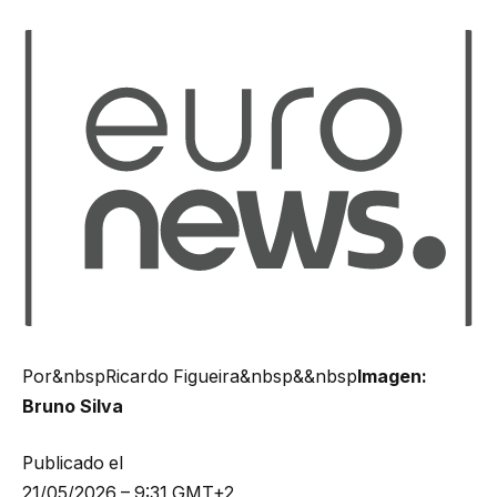
Por&nbspRicardo Figueira&nbsp&&nbsp
Imagen:
Bruno Silva
Publicado el
21/05/2026 – 9:31 GMT+2