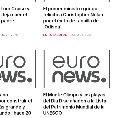
de Tom Cruise y
El primer ministro griego
 deja caer el
felicita a Christopher Nolan
u padre
por el éxito de taquilla de
‘Odisea’
ULIO 29, 2026
ESPECTÁCULOS
JULIO 28, 2026
iano
El Monte Olimpo y las playas
or construir el
del Día D se añaden a la Lista
ás grande y
del Patrimonio Mundial de la
mundo” hace 20
UNESCO