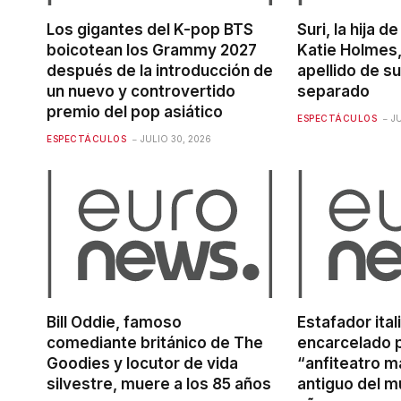
Los gigantes del K-pop BTS
Suri, la hija 
boicotean los Grammy 2027
Katie Holmes,
después de la introducción de
apellido de s
un nuevo y controvertido
separado
premio del pop asiático
ESPECTÁCULOS
J
ESPECTÁCULOS
JULIO 30, 2026
Bill Oddie, famoso
Estafador ital
comediante británico de The
encarcelado p
Goodies y locutor de vida
“anfiteatro m
silvestre, muere a los 85 años
antiguo del 