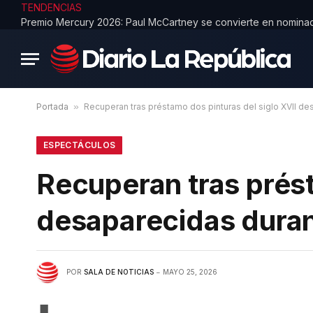
TENDENCIAS
Portada
»
Recuperan tras préstamo dos pinturas del siglo XVII de
ESPECTÁCULOS
Recuperan tras prést
desaparecidas duran
POR
SALA DE NOTICIAS
MAYO 25, 2026