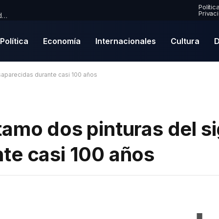
Polític
Privac
Premio Mercury 2026: Paul McCartney se convierte en nominado por primera vez en una emocionante lista de finalistas
Política
Economía
Internacionales
Cultura
D
saparecidas durante casi 100 años
amo dos pinturas del si
te casi 100 años