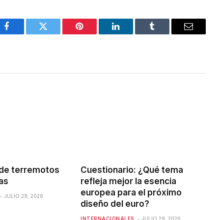
Facebook
Twitter
Pinterest
LinkedIn
Tumblr
Email
 de terremotos
Cuestionario: ¿Qué tema
nas
refleja mejor la esencia
europea para el próximo
JULIO 29, 2026
diseño del euro?
INTERNACIONALES
JULIO 29, 2026