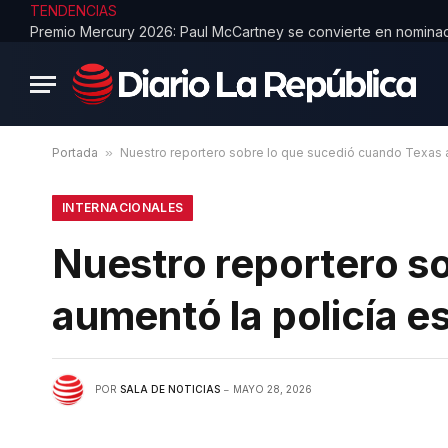
TENDENCIAS
Portada
»
Nuestro reportero sobre lo que sucedió cuando Texas a
INTERNACIONALES
Nuestro reportero s
aumentó la policía e
POR
SALA DE NOTICIAS
MAYO 28, 2026