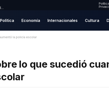
Polític
Privac
Premio Mercury 2026: Paul McCartney se convierte en nominado por primera vez en una emocionante lista de finalistas
Política
Economía
Internacionales
Cultura
D
umentó la policía escolar
obre lo que sucedió cu
scolar