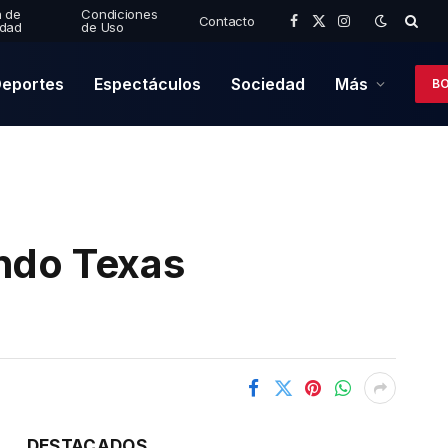
a de
Condiciones
Contacto
idad
de Uso
Facebook
X
Instagram
(Twitter)
eportes
Espectáculos
Sociedad
Más
BO
ando Texas
DESTACADOS