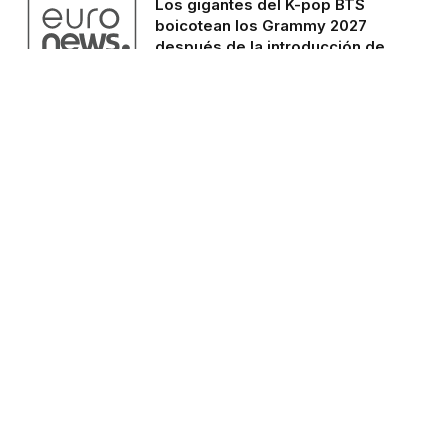
Los gigantes del K-pop BTS
boicotean los Grammy 2027
después de la introducción de
un nuevo y controvertido
premio del pop asiático
JULIO 30, 2026
El salón de baile de Trump
avanza a toda velocidad. Su
legalidad aún está siendo
cuestionada.
JULIO 30, 2026
Normas de seguridad en casa,
en la ciudad y en la naturaleza.
JULIO 30, 2026
Mapas: Serie de terremotos
sacude Filipinas