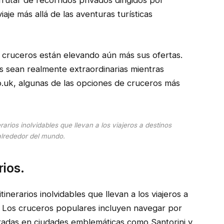
aje más allá de las aventuras turísticas
de cruceros están elevando aún más sus ofertas.
 sean realmente extraordinarias mientras
o.uk, algunas de las opciones de cruceros más
arios inolvidables que llevan a los viajeros a destinos
alrededor del mundo.
rios.
inerarios inolvidables que llevan a los viajeros a
. Los cruceros populares incluyen navegar por
aradas en ciudades emblemáticas como Santorini y