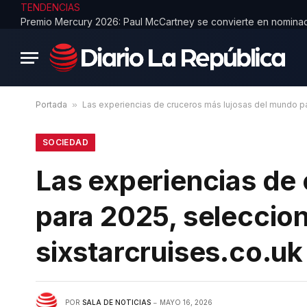
TENDENCIAS
Portada
»
Las experiencias de cruceros más lujosas del mundo p
SOCIEDAD
Las experiencias de
para 2025, selecci
sixstarcruises.co.uk
POR
SALA DE NOTICIAS
MAYO 16, 2026