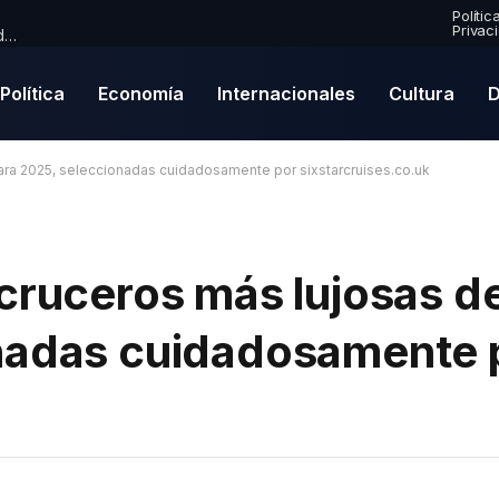
Polític
Privac
Premio Mercury 2026: Paul McCartney se convierte en nominado por primera vez en una emocionante lista de finalistas
Política
Economía
Internacionales
Cultura
D
ara 2025, seleccionadas cuidadosamente por sixstarcruises.co.uk
 cruceros más lujosas 
onadas cuidadosamente 