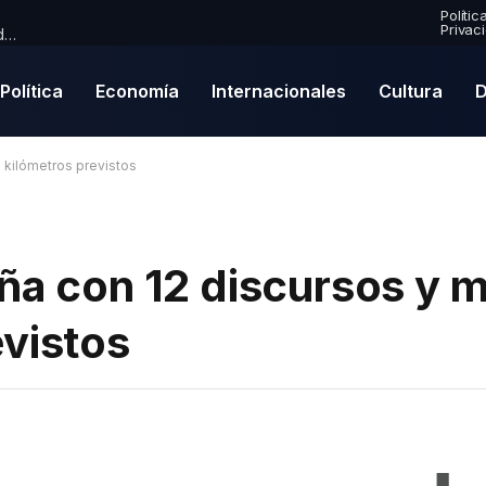
Polític
Privac
Premio Mercury 2026: Paul McCartney se convierte en nominado por primera vez en una emocionante lista de finalistas
Política
Economía
Internacionales
Cultura
D
 kilómetros previstos
ña con 12 discursos y 
evistos