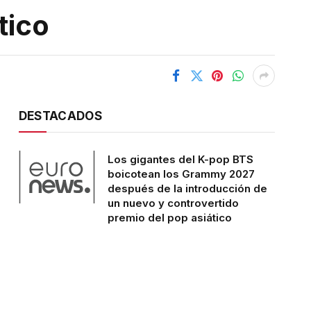
tico
DESTACADOS
Los gigantes del K-pop BTS
boicotean los Grammy 2027
después de la introducción de
un nuevo y controvertido
premio del pop asiático
JULIO 30, 2026
El salón de baile de Trump
avanza a toda velocidad. Su
legalidad aún está siendo