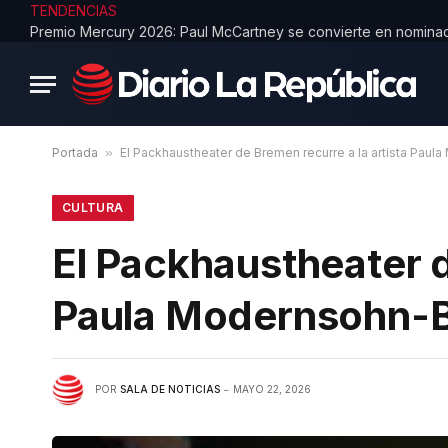
TENDENCIAS
Portada
»
El Packhaustheater de Bremen recurre a la artista Pau
CULTURA
El Packhaustheater d
Paula Modernsohn-
POR
SALA DE NOTICIAS
MAYO 22, 2026