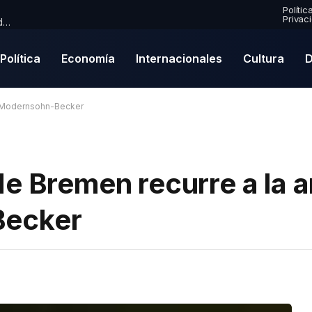
Polític
Privac
Premio Mercury 2026: Paul McCartney se convierte en nominado por primera vez en una emocionante lista de finalistas
Política
Economía
Internacionales
Cultura
D
la Modernsohn-Becker
e Bremen recurre a la a
Becker