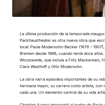
La última producción de la temporada inaugural
Packhaustheater es otra nueva obra que escri
local: Paula Modersohn-Becker (1876 – 1907),
Bremen desde 1888, cuando tenía doce años. H
Worpswede, que incluía a Fritz Mackensen, He
Clara Westhoff y Otto Modersohn.
La obra narra episodios importantes de su vid
hermana mayor, su carrera como artista, con 
cada una. Un elemento central de su vida artí
Christian Aumer interpretó al padre de Paula