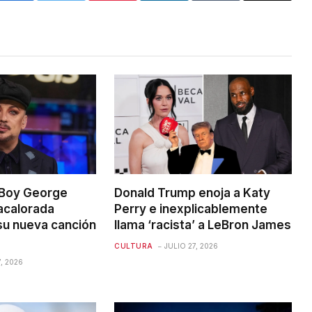
 Boy George
Donald Trump enoja a Katy
acalorada
Perry e inexplicablemente
su nueva canción
llama ‘racista’ a LeBron James
CULTURA
JULIO 27, 2026
, 2026