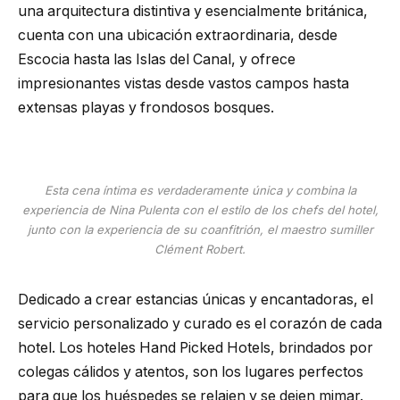
una arquitectura distintiva y esencialmente británica,
cuenta con una ubicación extraordinaria, desde
Escocia hasta las Islas del Canal, y ofrece
impresionantes vistas desde vastos campos hasta
extensas playas y frondosos bosques.
Esta cena íntima es verdaderamente única y combina la
experiencia de Nina Pulenta con el estilo de los chefs del hotel,
junto con la experiencia de su coanfitrión, el maestro sumiller
Clément Robert.
Dedicado a crear estancias únicas y encantadoras, el
servicio personalizado y curado es el corazón de cada
hotel. Los hoteles Hand Picked Hotels, brindados por
colegas cálidos y atentos, son los lugares perfectos
para que los huéspedes se relajen y se dejen mimar.