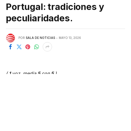
Portugal: tradiciones y
peculiaridades.
POR
SALA DE NOTICIAS
MAYO 13, 2026
(
1
voz, media
5
con
5
)
Portugal es un país pequeño pero
sorprendentemente diverso que deleita a sus
huéspedes con un rico patrimonio cultural y
tradiciones gastronómicas únicas. Cada región de este
país ofrece sus propias características en la cultura
del consumo de bebidas alcohólicas, lo que hace que