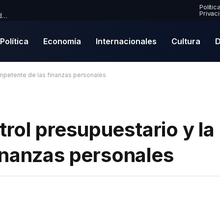
Polític
Privac
Premio Mercury 2026: Paul McCartney se convierte en nominado por primera vez en una emocionante lista de finalistas
Política
Economía
Internacionales
Cultura
D
competente de las finanzas personales
trol presupuestario y la
inanzas personales