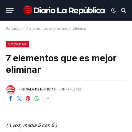
Portada
»
7 elementos que es mejor eliminar
SOCIEDAD
7 elementos que es mejor
eliminar
POR
SALA DE NOTICIAS
JUNIO 4, 2026
(
1
voz, media
5
con
5
)