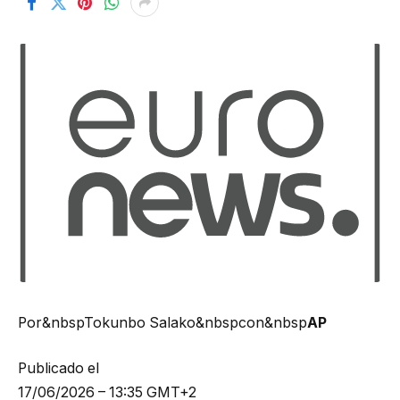
Por&nbspTokunbo Salako&nbspcon&nbsp
AP
Publicado el
17/06/2026 – 13:35 GMT+2