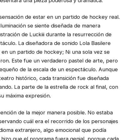
esentara una pieza poderosa y dramática.
a sensación de estar en un partido de hockey real.
iluminación se siente diseñada de manera
stración de Luckiii durante la resurrección de
áculo. La diseñadora de sonido Lola Basilere
ió en un partido de hockey; Ni una sola vez se
eron. Este fue un verdadero pastel de arte, pero
equeño de la escala de un espectáculo. Aunque
eatro histórico, cada transición fue diseñada
o. La parte de la estrella de rock al final, con
n su máxima expresión.
atención de la mejor manera posible. No estaba
ervando cuál era el recorrido de los personajes
 idioma extranjero, algo emocional que podía
 hizo que el programa fuera genial, porque cada