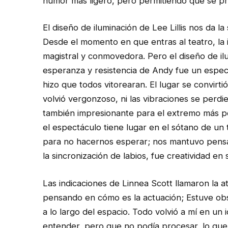
humor más ligero, pero permitiendo que se pr
El diseño de iluminación de Lee Lillis nos da l
Desde el momento en que entras al teatro, la 
magistral y conmovedora. Pero el diseño de ilu
esperanza y resistencia de Andy fue un espect
hizo que todos vitorearan. El lugar se convirt
volvió vergonzoso, ni las vibraciones se perdi
también impresionante para el extremo más p
el espectáculo tiene lugar en el sótano de un t
para no hacernos esperar; nos mantuvo pensand
la sincronización de labios, fue creatividad e
Las indicaciones de Linnea Scott llamaron la 
pensando en cómo es la actuación; Estuve obs
a lo largo del espacio. Todo volvió a mí en un
entender, pero que no podía procesar, lo que