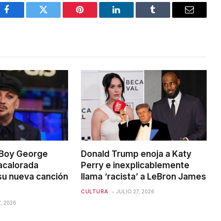
Facebook
Twitter
Pinterest
LinkedIn
Tumblr
Email
 Boy George
Donald Trump enoja a Katy
acalorada
Perry e inexplicablemente
su nueva canción
llama ‘racista’ a LeBron James
CULTURA
JULIO 27, 2026
, 2026