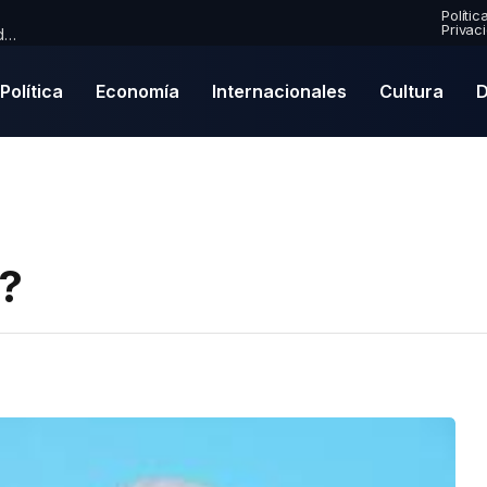
Polític
Privac
Premio Mercury 2026: Paul McCartney se convierte en nominado por primera vez en una emocionante lista de finalistas
Política
Economía
Internacionales
Cultura
D
?