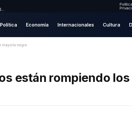
Polític
Privac
Premio Mercury 2026: Paul McCartney se convierte en nominado por primera vez en una emocionante lista de finalistas
Política
Economía
Internacionales
Cultura
D
e mayoría negra
s están rompiendo los 