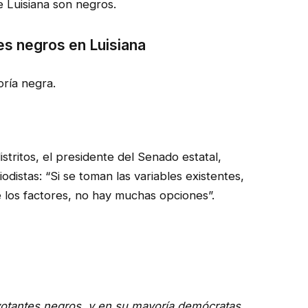
 Luisiana son negros.
es negros en Luisiana
oría negra.
stritos, el presidente del Senado estatal,
distas: “Si se toman las variables existentes,
 los factores, no hay muchas opciones”.
votantes negros, y en su mayoría demócratas,